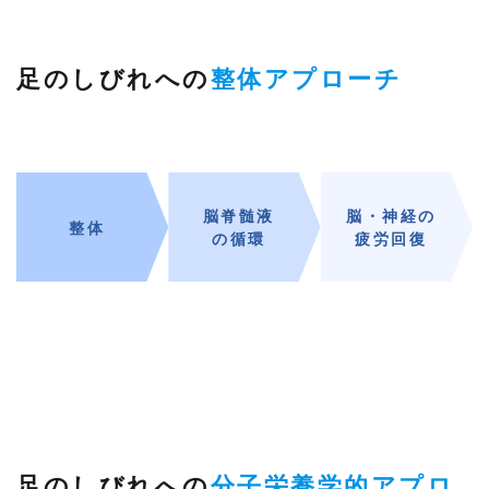
6.1
① ヒ
アリ
足のしびれへの
整体アプローチ
ング
× 分
析ヒ
アリ
ング
で不
調の
もと
脳脊髄液
脳・神経の
にな
整体
の循環
疲労回復
った
習慣
を見
つけ
る
6.2
② 整
体 ×
リラ
ック
ス頭
蓋骨
と骨
足のしびれへの
分子栄養学的アプロ
盤を