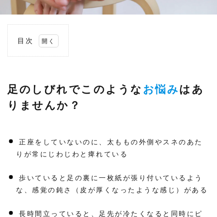
目次
1
足の
しび
れで
この
足のしびれでこのような
お悩み
はあ
よう
なお
りませんか？
悩み
はあ
りま
せん
か？
正座をしていないのに、太ももの外側やスネのあた
2
りが常にじわじわと痺れている
「そ
のう
歩いていると足の裏に一枚紙が張り付いているよう
ち治
る」
な、感覚の鈍さ（皮が厚くなったような感じ）がある
と後
回し
にし
長時間立っていると、足先が冷たくなると同時にピ
てい