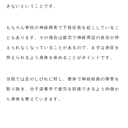
きないということです。
6
新
京
橋
もちろん脊柱の神経障害で下肢症状を起こしているこ
治
療
院
ともあります。その場合は疲労で神経周辺の炎症が抑
は4
つ
えられなくなっていることがあるので、まずは炎症を
の
ア
抑えられるよう身体を休めることがポイントです。
プ
ロ
ー
チ
で
当院では足のしびれに対し、整体で神経経路の障害を
内
側
取り除き、分子栄養学で疲労を回復できるよう内側か
か
ら
ら身体を整えていきます。
身
体
を
整
え
ま
す