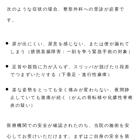
④ 実
次のような症状の場合、整形外科への受診が必要で
践 ×
サポ
す。
ート
ライ
フア
ライ
メン
尿が出にくい、尿意を感じない、または便が漏れて
トを
整
しまう（膀胱直腸障害：一刻を争う緊急手術の対象）
え、
二人
三脚
足首や親指に力が入らず、スリッパが脱げたり段差
で目
でつまずいたりする（下垂足・進行性麻痺）
標達
成ま
でサ
ポー
楽な姿勢をとっても全く痛みが変わらない、夜間静
ト
止していても激痛が続く（がんの骨転移や化膿性脊椎
7
炎の疑い）
一
般
コ
ー
医療機関での安全が確認されたのち、当院の施術を安
ス
の
心してお受けいただけます。まずはご自身の安全を第
料