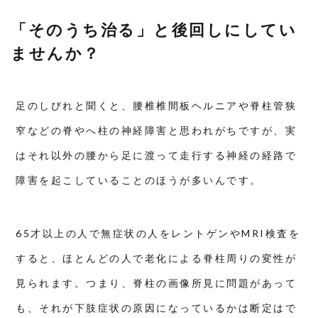
分
子
「そのうち治る」と後回しにしてい
栄
養
ませんか？
学
的
ア
プ
ロ
足のしびれと聞くと、腰椎椎間板ヘルニアや脊柱管狭
ー
チ
窄などの脊やへ柱の神経障害と思われがちですが、実
5
はそれ以外の腰から足に渡って走行する神経の経路で
⚠️
医
障害を起こしていることのほうが多いんです。
療
機
関
へ
の
65才以上の人で無症状の人をレントゲンやMRI検査を
受
診
すると、ほとんどの人で老化による脊柱周りの変性が
が
必
見られます。つまり、脊柱の画像所見に問題があって
要
な
場
も、それが下肢症状の原因になっているかは断定はで
合