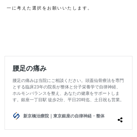
金
一に考えた選択をお願いいたします。
8
LINE
予約
9
電
話
予
約
10
キャ
ンセ
ルポ
リシ
ー