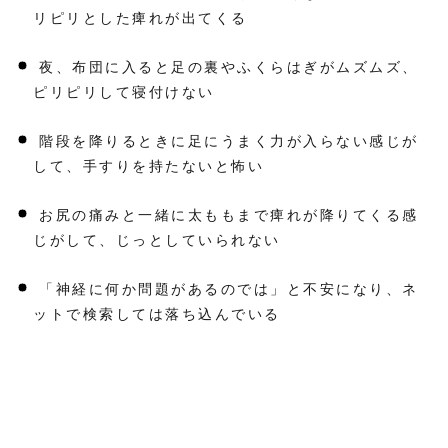
ませ
リピリとした痺れが出てくる
ん
か？
夜、布団に入ると足の裏やふくらはぎがムズムズ、
3
ピリピリして寝付けない
足
の
し
階段を降りるときに足にうまく力が入らない感じが
び
れ
して、手すりを持たないと怖い
へ
の
整
お尻の痛みと一緒に太ももまで痺れが降りてくる感
体
ア
じがして、じっとしていられない
プ
ロ
ー
「神経に何か問題があるのでは」と不安になり、ネ
チ
ットで検索しては落ち込んでいる
4
足
の
し
び
れ
へ
の