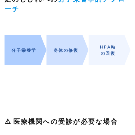
優し
ーチ
く整
える
施術
6.3
③ 分
子栄
養学
HPA軸
× リ
分子栄養学
身体の修復
ラッ
の回復
クス
分子
栄養
学に
基づ
く専
門的
知識
で身
体を
細胞
レベ
ルで
⚠️ 医療機関への受診が必要な場合
整え
る
6.4