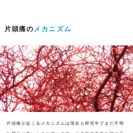
の変
動
6
片
頭
片頭痛の
メカニズム
痛
へ
の
整
体
ア
プ
ロ
ー
チ
7
片
頭
痛
へ
の
分
子
栄
片頭痛が起こるメカニズムは現在も研究中でまだ不明
養
学