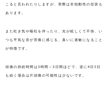
治
こると言われたりしますが、実際は非拍動性の症状も
療
院
あります。
は4
つ
の
ア
プ
また吐き気や嘔吐を伴ったり、光が眩しくて不快、い
ロ
ー
つも平気な音が苦痛に感じる、臭いに過敏になること
チ
で
が特徴です。
内
側
か
ら
身
頭痛の持続時間は3時間～3日間ほどで、逆に4日5日
体
を
も続く場合は片頭痛の可能性は少ないです。
整
え
ま
す
9.1
① ヒ
アリ
ング