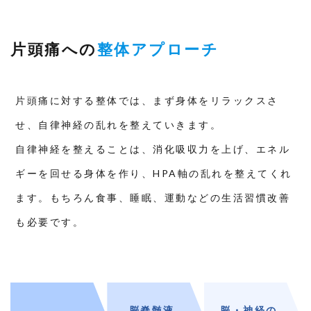
13
キャ
ンセ
片頭痛への
整体アプローチ
ルポ
リシ
ー
片頭痛に対する整体では、まず身体をリラックスさ
せ、自律神経の乱れを整えていきます。
自律神経を整えることは、消化吸収力を上げ、エネル
ギーを回せる身体を作り、HPA軸の乱れを整えてくれ
ます。もちろん食事、睡眠、運動などの生活習慣改善
も必要です。
脳脊髄液
脳・神経の