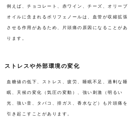
9.3
例えば、チョコレート、赤ワイン、チーズ、オリーブ
③ 分
子栄
オイルに含まれるポリフェノールは、血管が収縮拡張
養学
× リ
させる作用があるため、片頭痛の原因になることがあ
ラッ
クス
分子
ります。
栄養
学に
基づ
く専
門的
ストレスや外部環境の変化
知識
で身
体を
細胞
血糖値の低下、ストレス、疲労、睡眠不足、過剰な睡
レベ
ルで
眠、天候の変化（気圧の変動）、強い刺激（明るい
整え
る
光、強い音、タバコ、排ガス、香水など）も片頭痛を
9.4
引き起こすことがあります。
④ 実
践 ×
サポ
ート
ライ