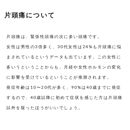
タ
イ
ミ
片頭痛について
ン
グ
や
悪
化
片頭痛は、緊張性頭痛の次に多い頭痛です。
原
因
女性は男性の3倍多く、30代女性は24%も片頭痛に悩
5.1
まされているというデータも出ています。この女性に
ポリ
フェ
多いうということからも、月経や女性ホルモンの変化
ノー
ル
に影響を受けているということが推測されます。
5.2
スト
発症年齢は10〜20代が多く、90%は40歳までに発症
レス
や外
するので、40歳以降に初めて症状を感じた方は片頭痛
部環
境の
以外を疑ったほうがいいでしょう。
変化
5.3
ホル
モン