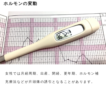
フア
ホルモンの変動
ライ
メン
トを
整
え、
二人
三脚
で目
標達
成ま
でサ
ポー
ト
10
一般
コー
スの
女性では月経周期、出産、閉経、更年期、ホルモン補
料金
11
充療法などが片頭痛の誘引となることがあります。
LINE
予約
12
電話
予約