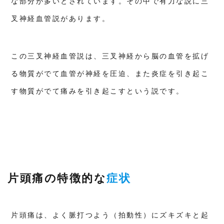
な部分が多いとされています。その中で有力な説に三
的
ア
叉神経血管説があります。
プ
ロ
ー
チ
この三叉神経血管説は、三叉神経から脳の血管を拡げ
8
⚠️
る物質がでて血管が神経を圧迫、また炎症を引き起こ
医
療
す物質がでて痛みを引き起こすという説です。
機
関
へ
の
受
診
が
必
要
な
場
片頭痛の特徴的な
症状
合
9
新
京
片頭痛は、よく脈打つよう（拍動性）にズキズキと起
橋