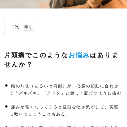
目次
1
片頭
痛で
この
よう
片頭痛でこのような
お悩み
はありま
なお
悩み
せんか？
はあ
りま
せん
か？
頭の片側（あるいは両側）が、心臓の拍動に合わせ
2
て「ズキズキ、ドクドク」と激しく脈打つように痛む
片
頭
痛
痛みが強くなってくると猛烈な吐き気がして、実際
に
つ
に吐いてしまうこともある。
い
て