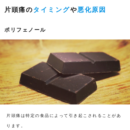
× 分
析ヒ
片頭痛の
タイミング
や
悪化原因
アリ
ング
で不
調の
ポリフェノール
もと
にな
った
習慣
を見
つけ
る
9.2
② 整
体 ×
リラ
ック
ス頭
蓋骨
と骨
盤を
優し
く整
片頭痛は特定の食品によって引き起こされることがあ
える
施術
ります。