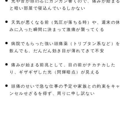
光や音が頭の芯にガンガン響くので、痛みが始まる
3
片
と暗い部屋で寝込んでいるしかない
頭
痛
の
天気が悪くなる前（気圧が落ちる時）や、週末の休
メ
みに入った瞬間に決まって激痛が襲ってくる
カ
ニ
ズ
病院でもらった強い頭痛薬（トリプタン系など）を
ム
飲んでも、だんだん効き目が薄れてきて不安
4
片
頭
痛みが始まる前兆として、目の前がチカチカした
痛
の
り、ギザギザした光（閃輝暗点）が見える
特
徴
的
頭痛のせいで急な仕事の予定や家族との約束をキャ
な
ンセルせざるを得ず、周りに申し訳ない
症
状
5
片
頭
痛
の